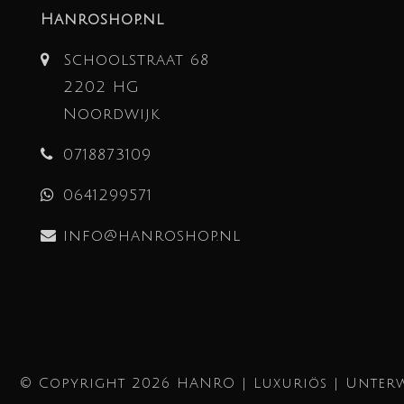
Hanroshop.nl
Schoolstraat 68
2202 HG
Noordwijk
0718873109
0641299571
info@hanroshop.nl
© Copyright 2026 HANRO | Luxuriös | Unterw