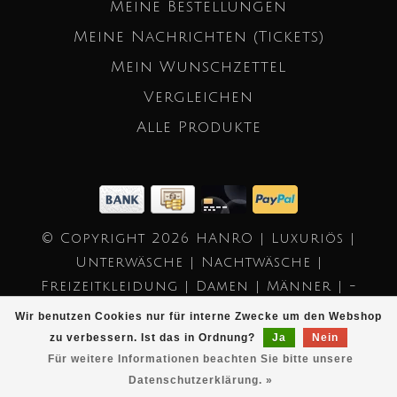
Meine Bestellungen
Meine Nachrichten (Tickets)
Mein Wunschzettel
Vergleichen
Alle Produkte
© Copyright 2026 HANRO | Luxuriös |
Unterwäsche | Nachtwäsche |
Freizeitkleidung | Damen | Männer | -
Powered by
Lightspeed
- Theme by
Wir benutzen Cookies nur für interne Zwecke um den Webshop
Dyvelopment
zu verbessern. Ist das in Ordnung?
Ja
Nein
Für weitere Informationen beachten Sie bitte unsere
Datenschutzerklärung. »