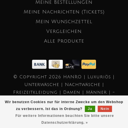
Meine Bestellungen
Meine Nachrichten (Tickets)
Mein Wunschzettel
Vergleichen
Alle Produkte
© Copyright 2026 HANRO | Luxuriös |
Unterwäsche | Nachtwäsche |
Freizeitkleidung | Damen | Männer | -
Powered by
Lightspeed
- Theme by
Wir benutzen Cookies nur für interne Zwecke um den Webshop
Dyvelopment
zu verbessern. Ist das in Ordnung?
Ja
Nein
Für weitere Informationen beachten Sie bitte unsere
Datenschutzerklärung. »