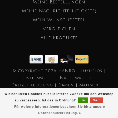
Meine Bestellungen
Meine Nachrichten (Tickets)
Mein Wunschzettel
Vergleichen
Alle Produkte
© Copyright 2026 HANRO | Luxuriös |
Unterwäsche | Nachtwäsche |
Freizeitkleidung | Damen | Männer | -
Powered by
Lightspeed
- Theme by
Wir benutzen Cookies nur für interne Zwecke um den Webshop
Dyvelopment
zu verbessern. Ist das in Ordnung?
Ja
Nein
Für weitere Informationen beachten Sie bitte unsere
Datenschutzerklärung. »