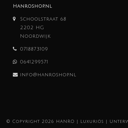
Hanroshop.nl
Schoolstraat 68
2202 HG
Noordwijk
0718873109
0641299571
info@hanroshop.nl
© Copyright 2026 HANRO | Luxuriös | Unterw