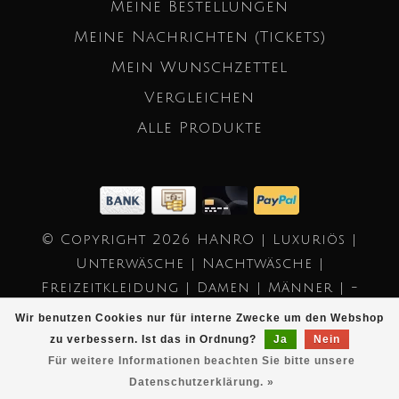
Meine Bestellungen
Meine Nachrichten (Tickets)
Mein Wunschzettel
Vergleichen
Alle Produkte
© Copyright 2026 HANRO | Luxuriös |
Unterwäsche | Nachtwäsche |
Freizeitkleidung | Damen | Männer | -
Powered by
Lightspeed
- Theme by
Wir benutzen Cookies nur für interne Zwecke um den Webshop
Dyvelopment
zu verbessern. Ist das in Ordnung?
Ja
Nein
Für weitere Informationen beachten Sie bitte unsere
Datenschutzerklärung. »