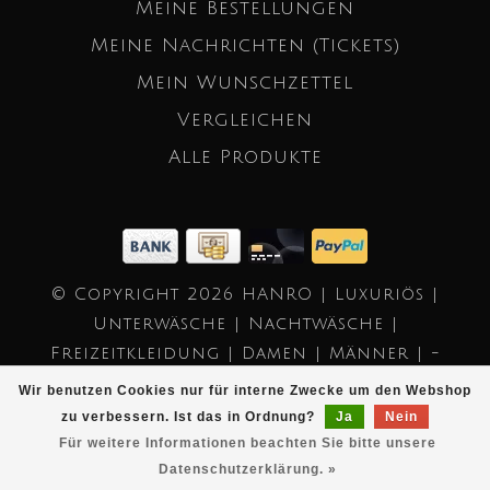
Meine Bestellungen
Meine Nachrichten (Tickets)
Mein Wunschzettel
Vergleichen
Alle Produkte
© Copyright 2026 HANRO | Luxuriös |
Unterwäsche | Nachtwäsche |
Freizeitkleidung | Damen | Männer | -
Powered by
Lightspeed
- Theme by
Wir benutzen Cookies nur für interne Zwecke um den Webshop
Dyvelopment
zu verbessern. Ist das in Ordnung?
Ja
Nein
Für weitere Informationen beachten Sie bitte unsere
Datenschutzerklärung. »