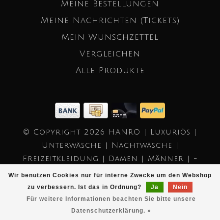
Meine Bestellungen
Meine Nachrichten (Tickets)
Mein Wunschzettel
Vergleichen
Alle Produkte
© Copyright 2026 HANRO | Luxuriös |
Unterwäsche | Nachtwäsche |
Freizeitkleidung | Damen | Männer | -
Powered by
Lightspeed
- Theme by
Wir benutzen Cookies nur für interne Zwecke um den Webshop
Dyvelopment
zu verbessern. Ist das in Ordnung?
Ja
Nein
Für weitere Informationen beachten Sie bitte unsere
Datenschutzerklärung. »