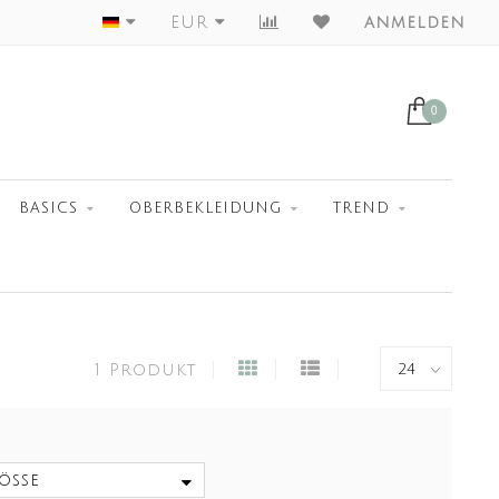
Worldwide Shipment
EUR
anmelden
0
BASICS
OBERBEKLEIDUNG
TREND
1 Produkt
öße