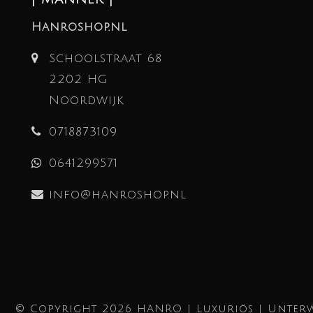
Hanroshop.nl
Schoolstraat 68
2202 HG
Noordwijk
0718873109
0641299571
info@hanroshop.nl
© Copyright 2026 HANRO | Luxuriös | Unterw