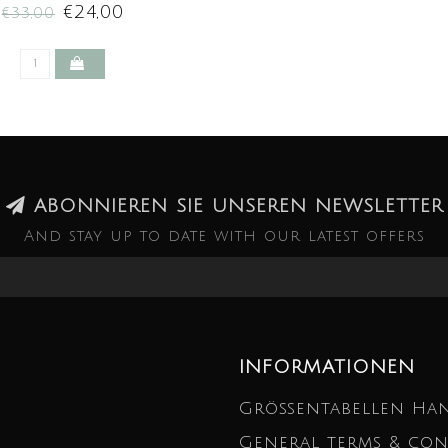
€24,00
€33,00
ABONNIEREN SIE UNSEREN NEWSLETTER
And stay up to date with our latest offers
INFORMATIONEN
Größentabellen Ha
General terms & con