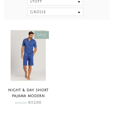
Stoff
Größe
SALE
NIGHT & DAY SHORT
PAJAMA MODERN
ORNAMENT REVERSE
€112,00
€150,00
(SALE)