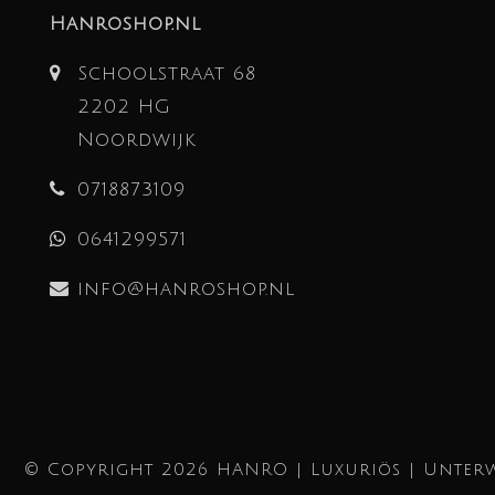
Hanroshop.nl
Schoolstraat 68
2202 HG
Noordwijk
0718873109
0641299571
info@hanroshop.nl
© Copyright 2026 HANRO | Luxuriös | Unterw