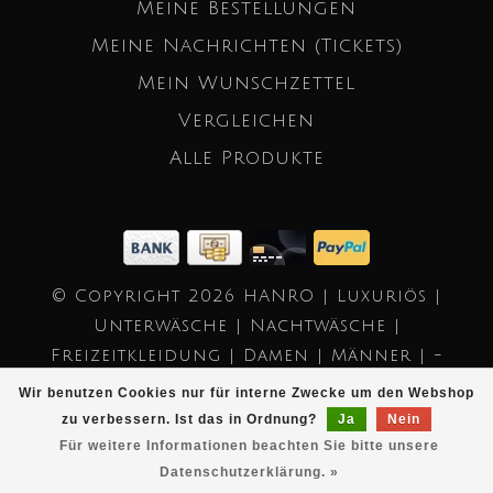
Meine Bestellungen
Meine Nachrichten (Tickets)
Mein Wunschzettel
Vergleichen
Alle Produkte
© Copyright 2026 HANRO | Luxuriös |
Unterwäsche | Nachtwäsche |
Freizeitkleidung | Damen | Männer | -
Powered by
Lightspeed
- Theme by
Wir benutzen Cookies nur für interne Zwecke um den Webshop
Dyvelopment
zu verbessern. Ist das in Ordnung?
Ja
Nein
Für weitere Informationen beachten Sie bitte unsere
Datenschutzerklärung. »