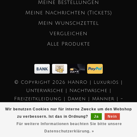
Meine Bestellungen
Meine Nachrichten (Tickets)
Mein Wunschzettel
Vergleichen
Alle Produkte
© Copyright 2026 HANRO | Luxuriös |
Unterwäsche | Nachtwäsche |
Freizeitkleidung | Damen | Männer | -
Powered by
Lightspeed
- Theme by
Wir benutzen Cookies nur für interne Zwecke um den Webshop
Dyvelopment
zu verbessern. Ist das in Ordnung?
Ja
Nein
Für weitere Informationen beachten Sie bitte unsere
Datenschutzerklärung. »