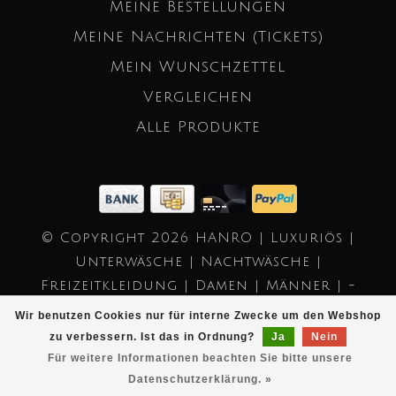
Meine Bestellungen
Meine Nachrichten (Tickets)
Mein Wunschzettel
Vergleichen
Alle Produkte
© Copyright 2026 HANRO | Luxuriös |
Unterwäsche | Nachtwäsche |
Freizeitkleidung | Damen | Männer | -
Powered by
Lightspeed
- Theme by
Wir benutzen Cookies nur für interne Zwecke um den Webshop
Dyvelopment
zu verbessern. Ist das in Ordnung?
Ja
Nein
Für weitere Informationen beachten Sie bitte unsere
Datenschutzerklärung. »