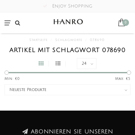
Enjoy Shopping
0
Startseite
/
Schlagworte
/
078690
ARTIKEL MIT SCHLAGWORT 078690
Min: €
0
Max: €
5
ABONNIEREN SIE UNSEREN