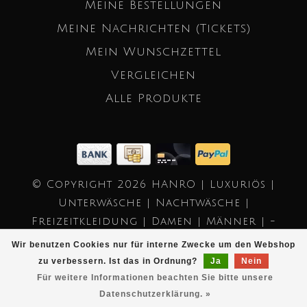
Meine Bestellungen
Meine Nachrichten (Tickets)
Mein Wunschzettel
Vergleichen
Alle Produkte
© Copyright 2026 HANRO | Luxuriös |
Unterwäsche | Nachtwäsche |
Freizeitkleidung | Damen | Männer | -
Powered by
Lightspeed
- Theme by
Wir benutzen Cookies nur für interne Zwecke um den Webshop
Dyvelopment
zu verbessern. Ist das in Ordnung?
Ja
Nein
Für weitere Informationen beachten Sie bitte unsere
Datenschutzerklärung. »