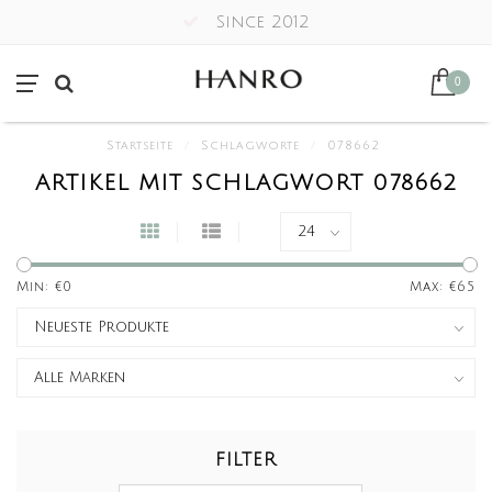
Since 2012
0
Startseite
/
Schlagworte
/
078662
ARTIKEL MIT SCHLAGWORT 078662
Min: €
0
Max: €
65
FILTER