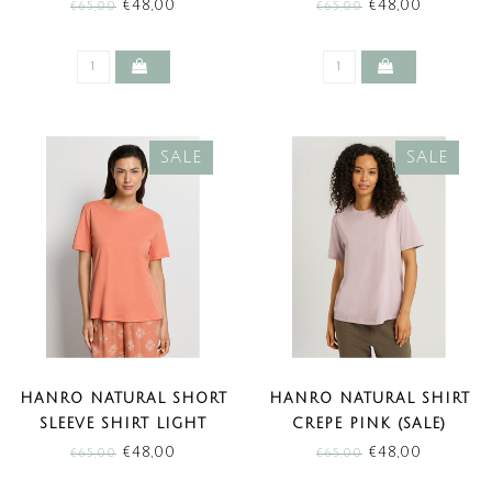
(SALE)
GRAY (SALE)
€48,00
€48,00
€65,00
€65,00
SALE
SALE
HANRO NATURAL SHORT
HANRO NATURAL SHIRT
SLEEVE SHIRT LIGHT
CREPE PINK (SALE)
CARNELIAN (SALE)
€48,00
€48,00
€65,00
€65,00