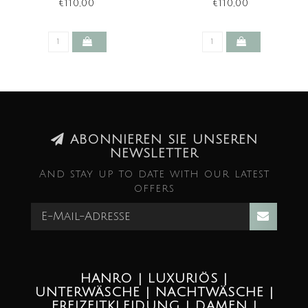
OFF WHITE (LAST ITEMS)
BLUE GLOW (LAST ITEMS)
€110,00
€110,00
ABONNIEREN SIE UNSEREN
NEWSLETTER
And stay up to date with our latest
offers
HANRO | LUXURIÖS |
UNTERWÄSCHE | NACHTWÄSCHE |
FREIZEITKLEIDUNG | DAMEN |