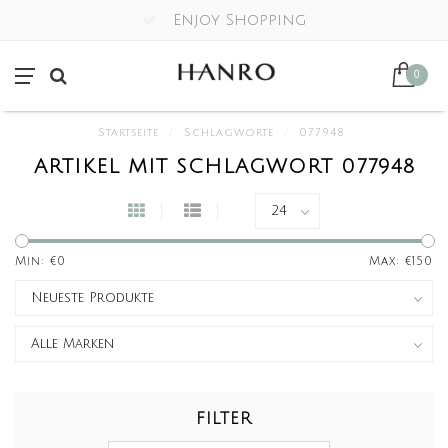
Enjoy Shopping
0
Startseite
/
Schlagworte
/
077948
ARTIKEL MIT SCHLAGWORT 077948
Min: €
0
Max: €
150
FILTER