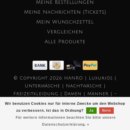
Meine Bestellungen
Meine Nachrichten (Tickets)
Mein Wunschzettel
Vergleichen
Alle Produkte
© Copyright 2026 HANRO | Luxuriös |
Unterwäsche | Nachtwäsche |
Freizeitkleidung | Damen | Männer | -
Powered by
Lightspeed
- Theme by
Wir benutzen Cookies nur für interne Zwecke um den Webshop
Dyvelopment
zu verbessern. Ist das in Ordnung?
Ja
Nein
Für weitere Informationen beachten Sie bitte unsere
Datenschutzerklärung. »