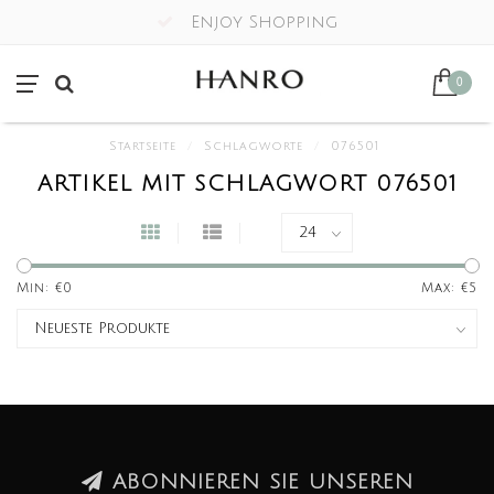
Enjoy Shopping
0
Startseite
/
Schlagworte
/
076501
ARTIKEL MIT SCHLAGWORT 076501
Min: €
0
Max: €
5
ABONNIEREN SIE UNSEREN