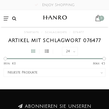
Enjoy Shopping
0
Startseite
/
Schlagworte
/
076477
ARTIKEL MIT SCHLAGWORT 076477
Min: €
0
Max: €
5
ABONNIEREN SIE UNSEREN