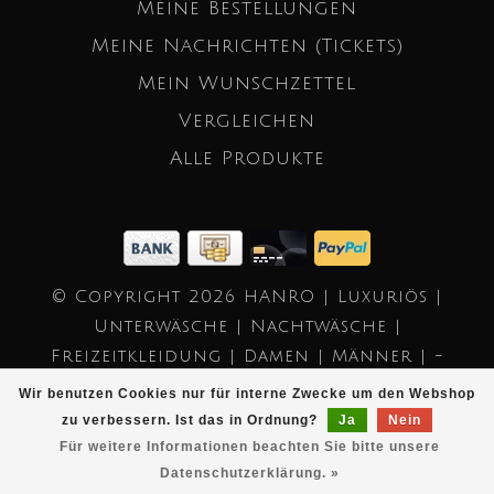
Meine Bestellungen
Meine Nachrichten (Tickets)
Mein Wunschzettel
Vergleichen
Alle Produkte
© Copyright 2026 HANRO | Luxuriös |
Unterwäsche | Nachtwäsche |
Freizeitkleidung | Damen | Männer | -
Powered by
Lightspeed
- Theme by
Wir benutzen Cookies nur für interne Zwecke um den Webshop
Dyvelopment
zu verbessern. Ist das in Ordnung?
Ja
Nein
Für weitere Informationen beachten Sie bitte unsere
Datenschutzerklärung. »