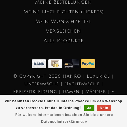
Meine Bestellungen
Meine Nachrichten (Tickets)
Mein Wunschzettel
Vergleichen
Alle Produkte
© Copyright 2026 HANRO | Luxuriös |
Unterwäsche | Nachtwäsche |
Freizeitkleidung | Damen | Männer | -
Powered by
Lightspeed
- Theme by
Wir benutzen Cookies nur für interne Zwecke um den Webshop
Dyvelopment
zu verbessern. Ist das in Ordnung?
Ja
Nein
Für weitere Informationen beachten Sie bitte unsere
Datenschutzerklärung. »