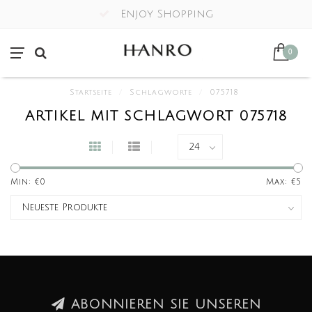
Enjoy Shopping
0
Startseite
/
Schlagworte
/
075718
ARTIKEL MIT SCHLAGWORT 075718
Min: €
0
Max: €
5
ABONNIEREN SIE UNSEREN