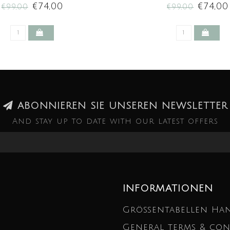
€74,00
€74,00
€99,00
€99,00
ABONNIEREN SIE UNSEREN NEWSLETTER
And stay up to date with our latest offers
INFORMATIONEN
Größentabellen Ha
General terms & con