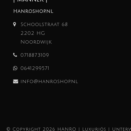
Hanroshop.nl
Schoolstraat 68
2202 HG
Noordwijk
0718873109
0641299571
info@hanroshop.nl
© Copyright 2026 HANRO | Luxuriös | Unterw