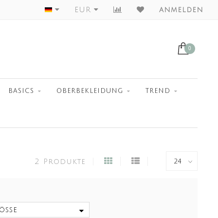
Worldwide Shipment
EUR
anmelden
0
BASICS
OBERBEKLEIDUNG
TREND
2 Produkte
öße