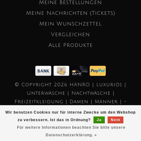
Meine Bestellungen
Meine Nachrichten (Tickets)
Mein Wunschzettel
Vergleichen
Alle Produkte
© Copyright 2026 HANRO | Luxuriös |
Unterwäsche | Nachtwäsche |
Freizeitkleidung | Damen | Männer | -
Powered by
Lightspeed
- Theme by
Wir benutzen Cookies nur für interne Zwecke um den Webshop
Dyvelopment
zu verbessern. Ist das in Ordnung?
Ja
Nein
Für weitere Informationen beachten Sie bitte unsere
Datenschutzerklärung. »