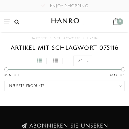
Enjoy Shopping
0
Startseite
/
Schlagworte
/
075116
ARTIKEL MIT SCHLAGWORT 075116
Min: €
0
Max: €
5
ABONNIEREN SIE UNSEREN