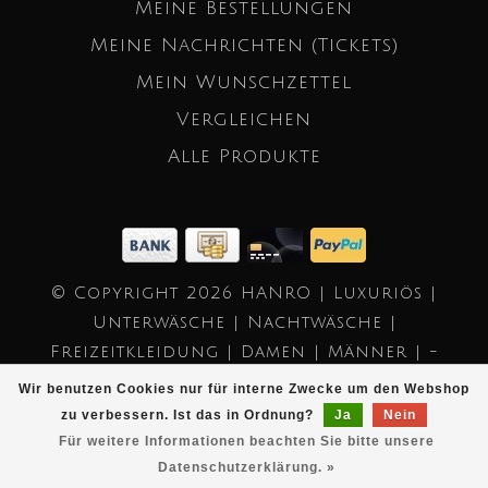
Meine Bestellungen
Meine Nachrichten (Tickets)
Mein Wunschzettel
Vergleichen
Alle Produkte
© Copyright 2026 HANRO | Luxuriös |
Unterwäsche | Nachtwäsche |
Freizeitkleidung | Damen | Männer | -
Powered by
Lightspeed
- Theme by
Wir benutzen Cookies nur für interne Zwecke um den Webshop
Dyvelopment
zu verbessern. Ist das in Ordnung?
Ja
Nein
Für weitere Informationen beachten Sie bitte unsere
Datenschutzerklärung. »