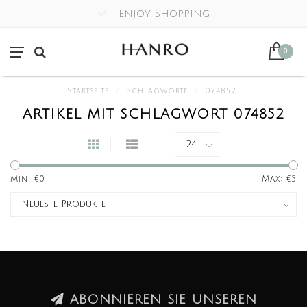
Enjoy Shopping
0
Startseite
/
Schlagworte
/
074852
ARTIKEL MIT SCHLAGWORT 074852
Min: €
0
Max: €
5
ABONNIEREN SIE UNSEREN