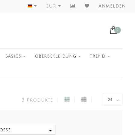
Worldwide Shipment
EUR
anmelden
0
BASICS
OBERBEKLEIDUNG
TREND
3 Produkte
öße