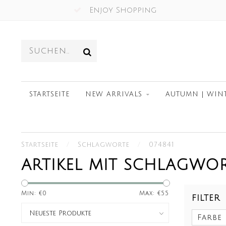
Enjoy Shopping
STARTSEITE
NEW ARRIVALS
AUTUMN | WIN
Startseite
/
Schlagworte
/
074841
ARTIKEL MIT SCHLAGWOR
Min: €
0
Max: €
55
FILTER
Farbe