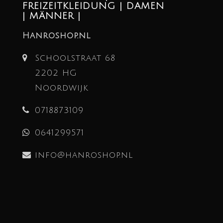
FREIZEITKLEIDUNG | DAMEN
| MÄNNER |
Hanroshop.nl
Schoolstraat 68
2202 HG
Noordwijk
0718873109
0641299571
info@hanroshop.nl