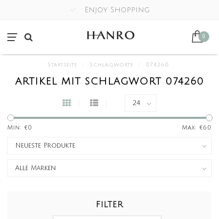
Enjoy Shopping
0
Startseite
/
Schlagworte
/
074260
ARTIKEL MIT SCHLAGWORT 074260
Min: €
0
Max: €
60
FILTER