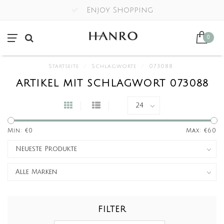
Enjoy Shopping
0
Startseite
/
Schlagworte
/
073088
ARTIKEL MIT SCHLAGWORT 073088
Min: €
0
Max: €
60
FILTER