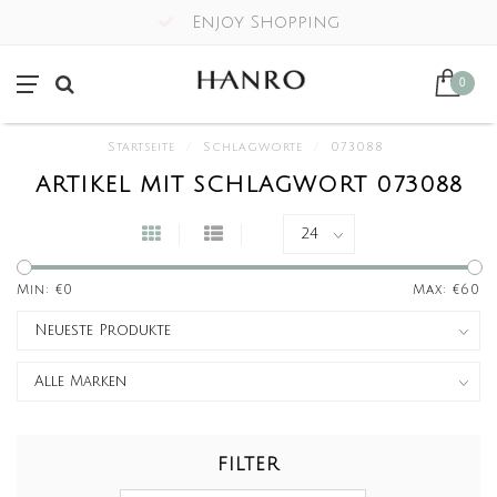
Enjoy Shopping
0
Startseite
/
Schlagworte
/
073088
ARTIKEL MIT SCHLAGWORT 073088
Min: €
0
Max: €
60
FILTER