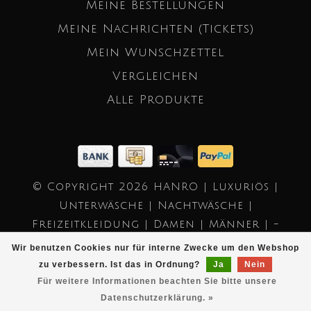
Meine Bestellungen
Meine Nachrichten (Tickets)
Mein Wunschzettel
Vergleichen
Alle Produkte
© Copyright 2026 HANRO | Luxuriös |
Unterwäsche | Nachtwäsche |
Freizeitkleidung | Damen | Männer | -
Powered by
Lightspeed
- Theme by
Wir benutzen Cookies nur für interne Zwecke um den Webshop
Dyvelopment
zu verbessern. Ist das in Ordnung?
Ja
Nein
Für weitere Informationen beachten Sie bitte unsere
Datenschutzerklärung. »