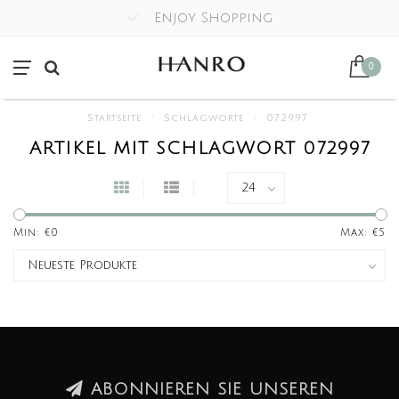
Enjoy Shopping
0
Startseite
/
Schlagworte
/
072997
ARTIKEL MIT SCHLAGWORT 072997
Min: €
0
Max: €
5
ABONNIEREN SIE UNSEREN