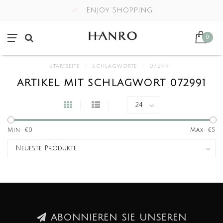
Enjoy Shopping
0
Startseite
/
Schlagworte
/
072991
ARTIKEL MIT SCHLAGWORT 072991
Min: €
0
Max: €
5
ABONNIEREN SIE UNSEREN