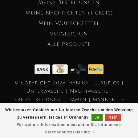
Meine Bestellungen
Meine Nachrichten (Tickets)
Mein Wunschzettel
Vergleichen
Alle Produkte
© Copyright 2026 HANRO | Luxuriös |
Unterwäsche | Nachtwäsche |
Freizeitkleidung | Damen | Männer | -
Powered by
Lightspeed
- Theme by
Wir benutzen Cookies nur für interne Zwecke um den Webshop
Dyvelopment
zu verbessern. Ist das in Ordnung?
Ja
Nein
Für weitere Informationen beachten Sie bitte unsere
Datenschutzerklärung. »