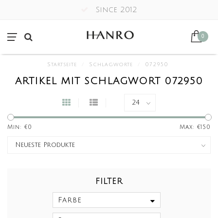
Since 2012
0
Startseite
/
Schlagworte
/
072950
ARTIKEL MIT SCHLAGWORT 072950
Min: €
0
Max: €
150
FILTER
Farbe