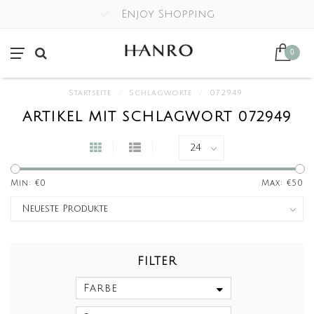
Enjoy Shopping
0
Startseite
/
Schlagworte
/
072949
ARTIKEL MIT SCHLAGWORT 072949
Min: €
0
Max: €
50
FILTER
Farbe