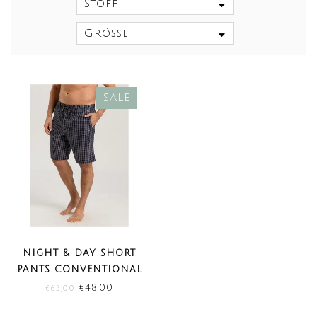
Stoff
Größe
SALE
NIGHT & DAY SHORT
PANTS CONVENTIONAL
CHECK (SALE)
€48,00
€65,00