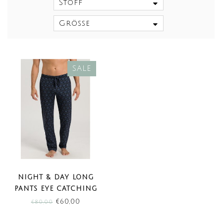
Stoff
Größe
SALE
NIGHT & DAY LONG
PANTS EYE CATCHING
PRINT (SALE)
€60,00
€80,00