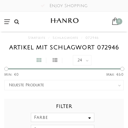
Enjoy Shopping
0
Startseite
/
Schlagworte
/
072946
ARTIKEL MIT SCHLAGWORT 072946
Min: €
0
Max: €
60
FILTER
Farbe