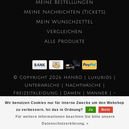
Meine Bestellungen
Meine Nachrichten (Tickets)
Mein Wunschzettel
Vergleichen
Alle Produkte
© Copyright 2026 HANRO | Luxuriös |
Unterwäsche | Nachtwäsche |
Freizeitkleidung | Damen | Männer | -
Powered by
Lightspeed
- Theme by
Wir benutzen Cookies nur für interne Zwecke um den Webshop
Dyvelopment
zu verbessern. Ist das in Ordnung?
Ja
Nein
Für weitere Informationen beachten Sie bitte unsere
Datenschutzerklärung. »