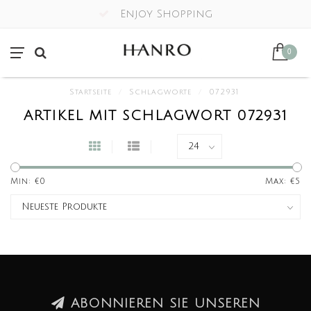
Enjoy Shopping
0
Startseite
/
Schlagworte
/
072931
ARTIKEL MIT SCHLAGWORT 072931
Min: €
0
Max: €
5
ABONNIEREN SIE UNSEREN