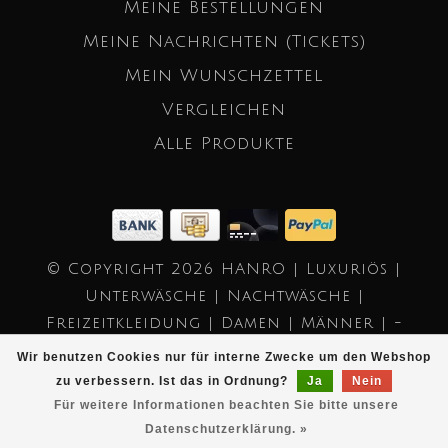
Meine Bestellungen
Meine Nachrichten (Tickets)
Mein Wunschzettel
Vergleichen
Alle Produkte
© Copyright 2026 HANRO | Luxuriös |
Unterwäsche | Nachtwäsche |
Freizeitkleidung | Damen | Männer | -
Powered by
Lightspeed
- Theme by
Wir benutzen Cookies nur für interne Zwecke um den Webshop
Dyvelopment
zu verbessern. Ist das in Ordnung?
Ja
Nein
Für weitere Informationen beachten Sie bitte unsere
Datenschutzerklärung. »