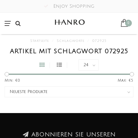
Enjoy Shopping
0
Startseite
/
Schlagworte
/
072925
ARTIKEL MIT SCHLAGWORT 072925
Min: €
0
Max: €
5
ABONNIEREN SIE UNSEREN