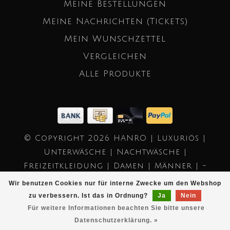
Meine Bestellungen
Meine Nachrichten (Tickets)
Mein Wunschzettel
Vergleichen
Alle Produkte
© Copyright 2026 HANRO | Luxuriös |
Unterwäsche | Nachtwäsche |
Freizeitkleidung | Damen | Männer | -
Powered by
Lightspeed
- Theme by
Wir benutzen Cookies nur für interne Zwecke um den Webshop
Dyvelopment
zu verbessern. Ist das in Ordnung?
Ja
Nein
Für weitere Informationen beachten Sie bitte unsere
Datenschutzerklärung. »