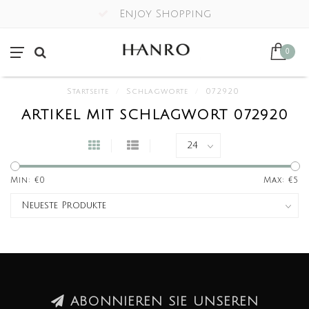
Enjoy Shopping
0
Startseite
/
Schlagworte
/
072920
ARTIKEL MIT SCHLAGWORT 072920
Min: €
0
Max: €
5
ABONNIEREN SIE UNSEREN