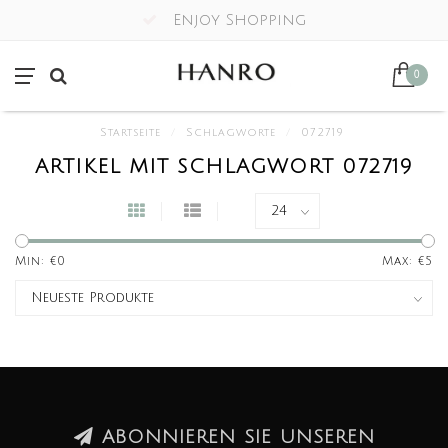
Enjoy Shopping
0
Startseite
/
Schlagworte
/
072719
ARTIKEL MIT SCHLAGWORT 072719
Min: €
0
Max: €
5
ABONNIEREN SIE UNSEREN