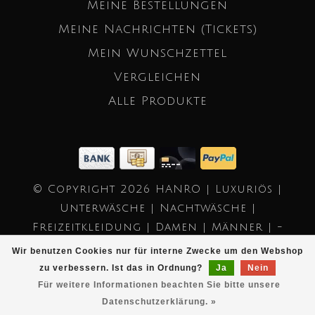
Meine Bestellungen
Meine Nachrichten (Tickets)
Mein Wunschzettel
Vergleichen
Alle Produkte
© Copyright 2026 HANRO | Luxuriös |
Unterwäsche | Nachtwäsche |
Freizeitkleidung | Damen | Männer | -
Powered by
Lightspeed
- Theme by
Wir benutzen Cookies nur für interne Zwecke um den Webshop
Dyvelopment
zu verbessern. Ist das in Ordnung?
Ja
Nein
Für weitere Informationen beachten Sie bitte unsere
Datenschutzerklärung. »