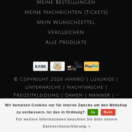
Meine Bestellungen
Meine Nachrichten (Tickets)
Mein Wunschzettel
Vergleichen
Alle Produkte
© Copyright 2026 HANRO | Luxuriös |
Unterwäsche | Nachtwäsche |
Freizeitkleidung | Damen | Männer | -
Powered by
Lightspeed
- Theme by
Wir benutzen Cookies nur für interne Zwecke um den Webshop
Dyvelopment
zu verbessern. Ist das in Ordnung?
Ja
Nein
Für weitere Informationen beachten Sie bitte unsere
Datenschutzerklärung. »