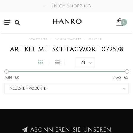
Enjoy Shopping
0
Startseite
/
Schlagworte
/
072578
ARTIKEL MIT SCHLAGWORT 072578
Min: €
0
Max: €
5
ABONNIEREN SIE UNSEREN