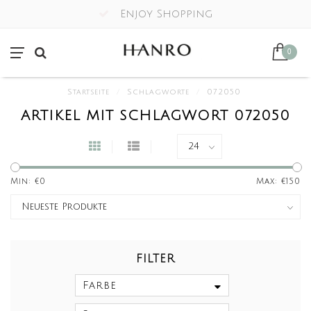
Enjoy Shopping
0
Startseite
/
Schlagworte
/
072050
ARTIKEL MIT SCHLAGWORT 072050
Min: €
0
Max: €
150
FILTER
Farbe