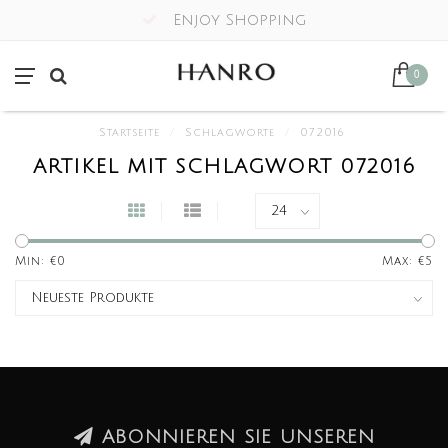
Enjoy Shopping
0
Startseite
/
Schlagworte
/
072016
ARTIKEL MIT SCHLAGWORT 072016
Min: €
0
Max: €
5
ABONNIEREN SIE UNSEREN