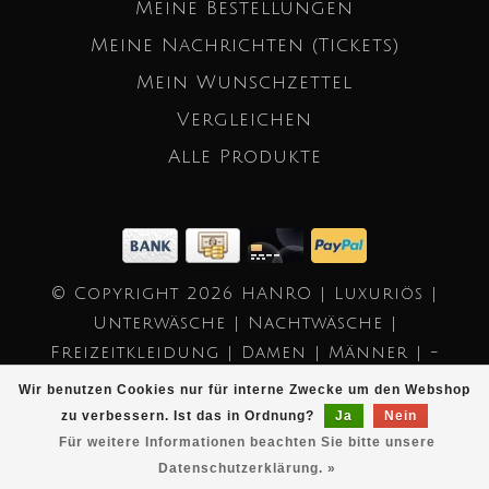
Meine Bestellungen
Meine Nachrichten (Tickets)
Mein Wunschzettel
Vergleichen
Alle Produkte
© Copyright 2026 HANRO | Luxuriös |
Unterwäsche | Nachtwäsche |
Freizeitkleidung | Damen | Männer | -
Powered by
Lightspeed
- Theme by
Wir benutzen Cookies nur für interne Zwecke um den Webshop
Dyvelopment
zu verbessern. Ist das in Ordnung?
Ja
Nein
Für weitere Informationen beachten Sie bitte unsere
Datenschutzerklärung. »