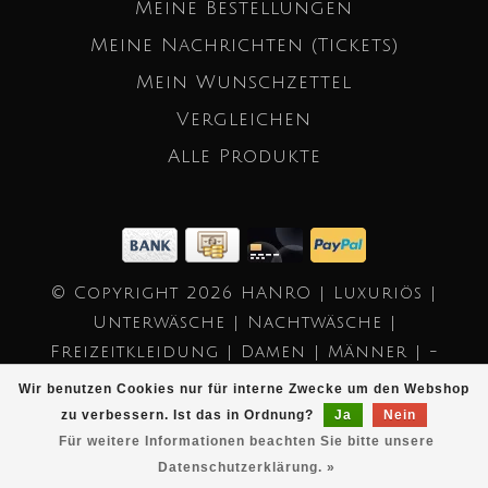
Meine Bestellungen
Meine Nachrichten (Tickets)
Mein Wunschzettel
Vergleichen
Alle Produkte
© Copyright 2026 HANRO | Luxuriös |
Unterwäsche | Nachtwäsche |
Freizeitkleidung | Damen | Männer | -
Powered by
Lightspeed
- Theme by
Wir benutzen Cookies nur für interne Zwecke um den Webshop
Dyvelopment
zu verbessern. Ist das in Ordnung?
Ja
Nein
Für weitere Informationen beachten Sie bitte unsere
Datenschutzerklärung. »