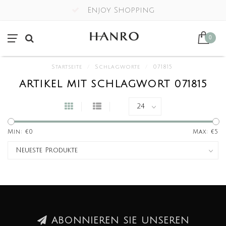
Enjoy Shopping
0
Startseite
/
Schlagworte
/
071815
ARTIKEL MIT SCHLAGWORT 071815
Min: €
0
Max: €
5
ABONNIEREN SIE UNSEREN