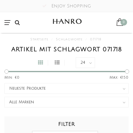
Enjoy Shopping
0
Startseite
/
Schlagworte
/
071718
ARTIKEL MIT SCHLAGWORT 071718
Min: €
0
Max: €
150
FILTER