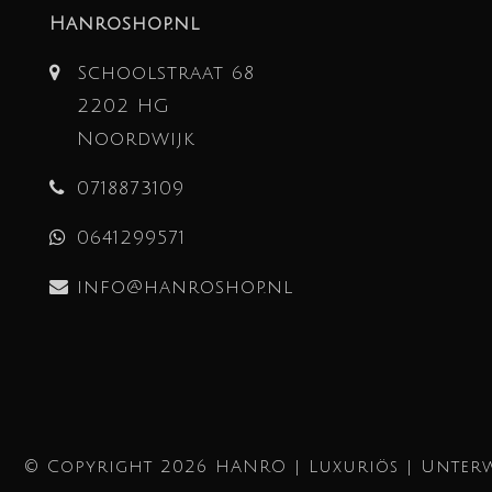
Hanroshop.nl
Schoolstraat 68
2202 HG
Noordwijk
0718873109
0641299571
info@hanroshop.nl
© Copyright 2026 HANRO | Luxuriös | Unterw