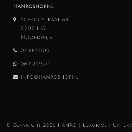
Hanroshop.nl
Schoolstraat 68
2202 HG
Noordwijk
0718873109
0641299571
info@hanroshop.nl
© Copyright 2026 HANRO | Luxuriös | Unterw