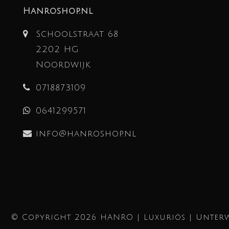
Hanroshop.nl
Schoolstraat 68
2202 HG
Noordwijk
0718873109
0641299571
info@hanroshop.nl
© Copyright 2026 HANRO | Luxuriös | Unterw