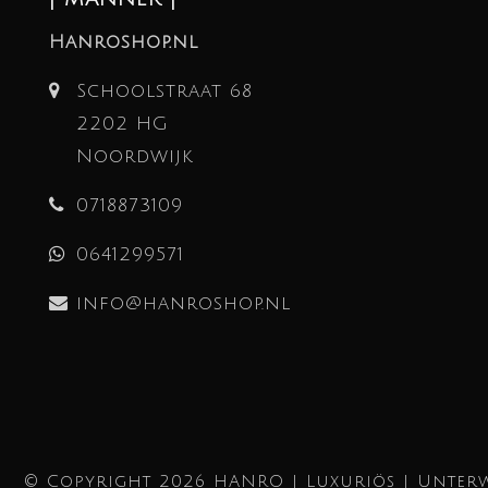
Hanroshop.nl
Schoolstraat 68
2202 HG
Noordwijk
0718873109
0641299571
info@hanroshop.nl
© Copyright 2026 HANRO | Luxuriös | Unterw