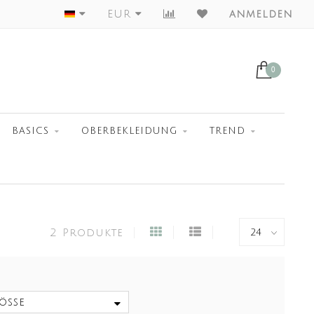
Worldwide Shipment
EUR
anmelden
0
BASICS
OBERBEKLEIDUNG
TREND
2 Produkte
öße