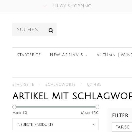
Enjoy Shopping
STARTSEITE
NEW ARRIVALS
AUTUMN | WIN
Startseite
/
Schlagworte
/
071485
ARTIKEL MIT SCHLAGWOR
Min: €
0
Max: €
50
FILTER
Farbe