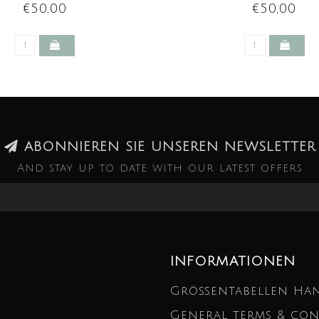
€50,00
€50,00
ABONNIEREN SIE UNSEREN NEWSLETTER
And stay up to date with our latest offers
INFORMATIONEN
Größentabellen Ha
General terms & con