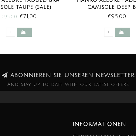
ALLURE PADDED BRA
HANRO ALLURE PAD
SOLE TAUPE (SALE)
CAMISOLE DEEP 
€71,00
€95,00
€95,00
ABONNIEREN SIE UNSEREN NEWSLETTER
And stay up to date with our latest offers
INFORMATIONEN