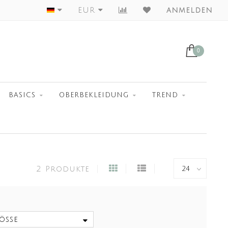
Worldwide Shipment
EUR
anmelden
0
BASICS
OBERBEKLEIDUNG
TREND
2 Produkte
öße