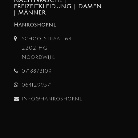
NACHTWÄSCHE |
FREIZEITKLEIDUNG | DAMEN
| MÄNNER |
Hanroshop.nl
Schoolstraat 68
2202 HG
Noordwijk
0718873109
0641299571
info@hanroshop.nl