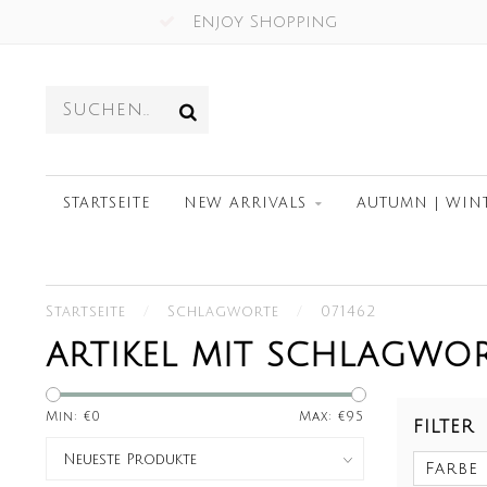
Enjoy Shopping
STARTSEITE
NEW ARRIVALS
AUTUMN | WIN
Startseite
/
Schlagworte
/
071462
ARTIKEL MIT SCHLAGWOR
Min: €
0
Max: €
95
FILTER
Farbe