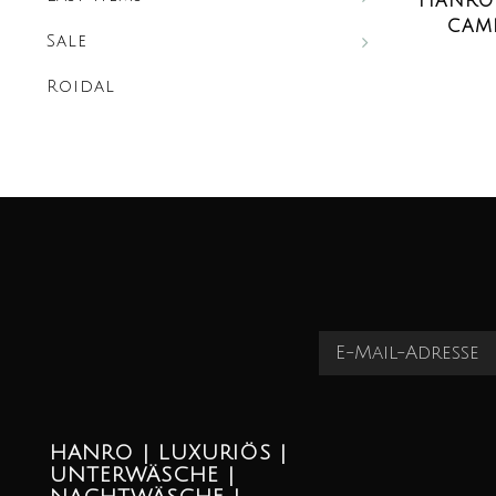
HANRO 
CAMI
Sale
Roidal
HANRO | LUXURIÖS |
UNTERWÄSCHE |