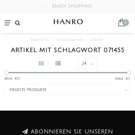
Enjoy Shopping
0
Startseite
/
Schlagworte
/
071455
ARTIKEL MIT SCHLAGWORT 071455
Min: €
0
Max: €
5
ABONNIEREN SIE UNSEREN