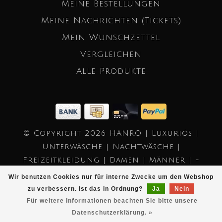
Meine Bestellungen
Meine Nachrichten (Tickets)
Mein Wunschzettel
Vergleichen
Alle Produkte
© Copyright 2026 HANRO | Luxuriös |
Unterwäsche | Nachtwäsche |
Freizeitkleidung | Damen | Männer | -
Powered by
Lightspeed
- Theme by
Wir benutzen Cookies nur für interne Zwecke um den Webshop
Dyvelopment
zu verbessern. Ist das in Ordnung?
Ja
Nein
Für weitere Informationen beachten Sie bitte unsere
Datenschutzerklärung. »