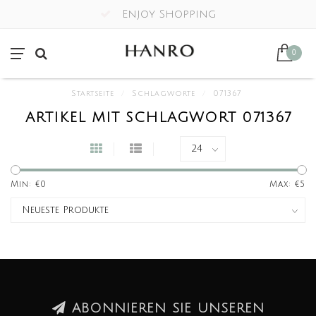
Enjoy Shopping
0
Startseite
/
Schlagworte
/
071367
ARTIKEL MIT SCHLAGWORT 071367
Min: €
0
Max: €
5
ABONNIEREN SIE UNSEREN