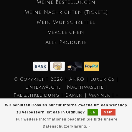
Meine Bestellungen
Meine Nachrichten (Tickets)
Mein Wunschzettel
Vergleichen
Alle Produkte
© Copyright 2026 HANRO | Luxuriös |
Unterwäsche | Nachtwäsche |
Freizeitkleidung | Damen | Männer | -
Powered by
Lightspeed
- Theme by
Wir benutzen Cookies nur für interne Zwecke um den Webshop
Dyvelopment
zu verbessern. Ist das in Ordnung?
Ja
Nein
Für weitere Informationen beachten Sie bitte unsere
Datenschutzerklärung. »