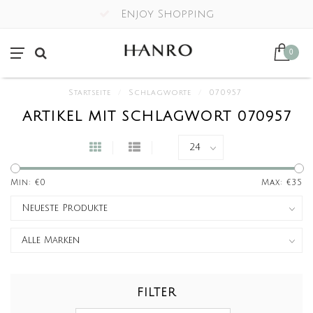
Enjoy Shopping
0
Startseite
/
Schlagworte
/
070957
ARTIKEL MIT SCHLAGWORT 070957
Min: €
0
Max: €
35
FILTER