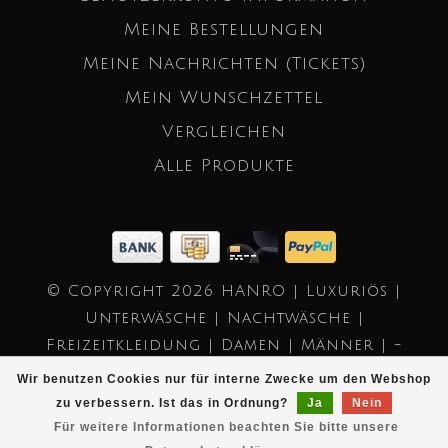
Meine Bestellungen
Meine Nachrichten (Tickets)
Mein Wunschzettel
Vergleichen
Alle Produkte
© Copyright 2026 HANRO | Luxuriös |
Unterwäsche | Nachtwäsche |
Freizeitkleidung | Damen | Männer | -
Powered by
Lightspeed
- Theme by
Wir benutzen Cookies nur für interne Zwecke um den Webshop
Dyvelopment
zu verbessern. Ist das in Ordnung?
Ja
Nein
Für weitere Informationen beachten Sie bitte unsere