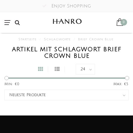
Enjoy Shopping
0
Startseite
/
Schlagworte
/
Brief Crown Blue
ARTIKEL MIT SCHLAGWORT BRIEF
CROWN BLUE
Min: €
0
Max: €
5